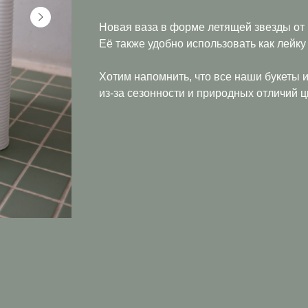
Новая ваза в форме летящей звезды о
Её также удобно использовать как лейку
Хотим напомнить, что все наши букеты 
из-за сезонности и природных отличий ц